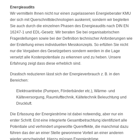
Energieaudits
Wir vermitteln Ihnen nicht nur einen zugelassenen Energieberater KMU
der sich mit Querschnittstechnologien auskennt, sondern wir begleiten
Sie auch durch die einzelnen Phasen des Energieaudits nach DIN EN
16247-1 und EDL-Gesetz. Wir beraten Sie bei organisatorischen
Fragestellungen sowie bei der Definition technischer Anforderungen wie
der Erstellung eines individuellen Messkonzepts. So erfüllen Sie nicht
nur die Vorgaben des Gesetzgebers sondern werden in die Lage
versetzt alle Kostenpotentiale zu erkennen und zu heben. Unsere
Erfahrung zeigt dass diese erheblich sind.
Drastisch reduzieren lässt sich der Energieverbrauch z. B. in den
Bereichen:
Elektroantriebe (Pumpen, Förderbänder etc.), Wärme- und
Kälteversorgung, Raumlufttechnik, Kältetechnik Beleuchtung und
Druckluft.
Die Erfassung der Energieströme ist dabei notwendig, aber nur ein
erster Schritt. Erst eine integrierte Gesamtbetrachtung identifiziert alle
Potentiale und verhindert ungewollte Quereffekte, die manchmal dazu
führen das der an einer Stelle gewonnene Vorteil an einer anderen
wieder verschwindet. Hierzu müssen Energieströme,