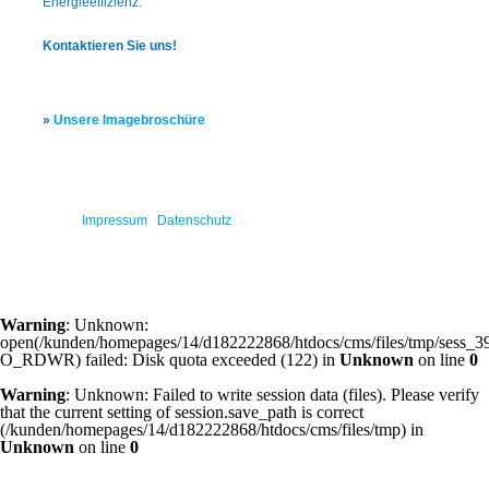
Energie
effizienz.
Kontaktieren Sie uns!
»
Unsere Imagebroschüre
© 2026
Impressum
|
Datenschutz
Warning
: Unknown:
open(/kunden/homepages/14/d182222868/htdocs/cms/files/tmp/sess
O_RDWR) failed: Disk quota exceeded (122) in
Unknown
on line
0
Warning
: Unknown: Failed to write session data (files). Please verify
that the current setting of session.save_path is correct
(/kunden/homepages/14/d182222868/htdocs/cms/files/tmp) in
Unknown
on line
0